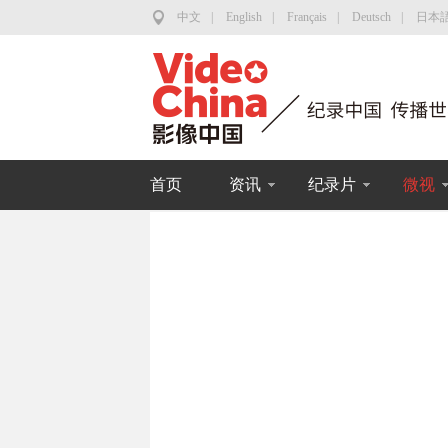
中文
|
English
|
Français
|
Deutsch
|
日本
首页
资讯
纪录片
微视
-29
，勾起国人对家乡、
汤的味道想起故乡的